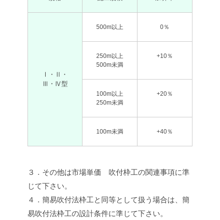
500m以上
0％
250m以上
+10％
500m未満
Ⅰ・Ⅱ・
Ⅲ・Ⅳ型
100m以上
+20％
250m未満
100m未満
+40％
３．その他は市場単価 吹付枠工の関連事項に準
じて下さい。
４．簡易吹付法枠工と同等として扱う場合は、簡
易吹付法枠工の設計条件に準じて下さい。